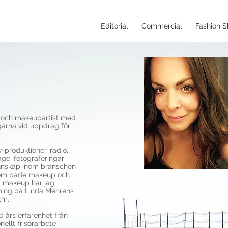
Editorial
Commercial
Fashion 
st och makeupartist med
gärna vid uppdrag för
v-produktioner, radio,
ge, fotograferingar
kunskap inom branschen
inom både makeup och
om makeup har jag
dning på Linda Mehrens
lm.
0 års erfarenhet från
nellt frisörarbete