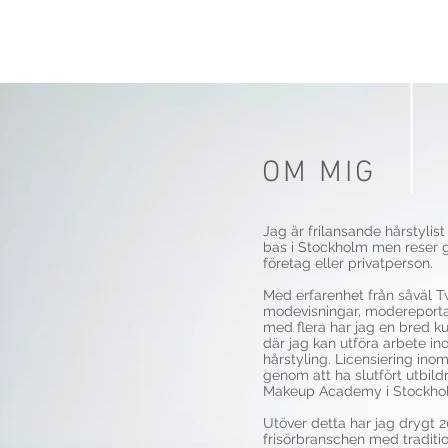
BYMoono
OM MIG
Jag är frilansande hårstyli
bas i Stockholm men reser 
företag eller privatperson.
​Med erfarenhet från såväl T
modevisningar, modereporta
med flera har jag en bred 
där jag kan utföra arbete 
hårstyling. Licensiering in
genom att ha slutfört utbil
Makeup Academy i Stockho
Utöver detta har jag drygt 2
frisörbranschen med traditio